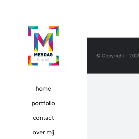
Ga
naar
inhoud
© Copyright - 202
home
portfolio
contact
over mij