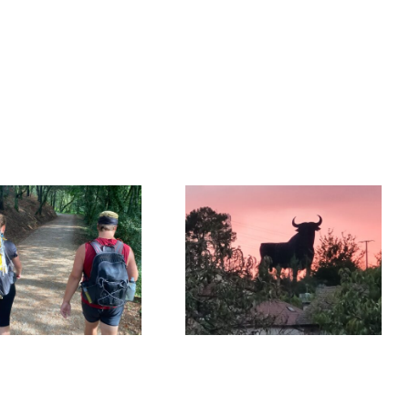
Dag 12: O Milladuoro –
Dag 8: Vigo – Ponte
Santiago de
Sampaio – 28 km
Compostela – 8 km