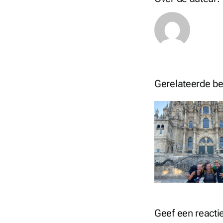
Gerelateerde be
Dag 12: O Milladuoro –
Dag 11
Santiago de
Millad
Compostela – 8 km
Geef een reacti