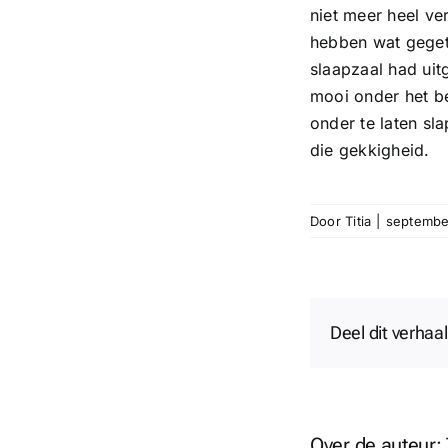
niet meer heel ve
hebben wat geget
slaapzaal had uit
mooi onder het be
onder te laten sl
die gekkigheid.
Door
Titia
|
septembe
Deel dit verhaal
Over de auteur: