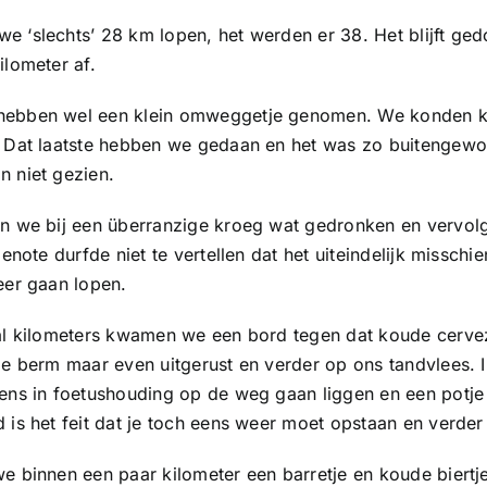
 ‘slechts’ 28 km lopen, het werden er 38. Het blijft ge
ilometer af.
ebben wel een klein omweggetje genomen. We konden kie
. Dat laatste hebben we gedaan en het was zo buitengewo
 niet gezien.
en we bij een überranzige kroeg wat gedronken en vervolg
genote durfde niet te vertellen dat het uiteindelijk missc
eer gaan lopen.
tal kilometers kwamen we een bord tegen dat koude cerve
de berm maar even uitgerust en verder op ons tandvlees. I
gens in foetushouding op de weg gaan liggen en een potj
 is het feit dat je toch eens weer moet opstaan en verder g
e binnen een paar kilometer een barretje en koude biertj