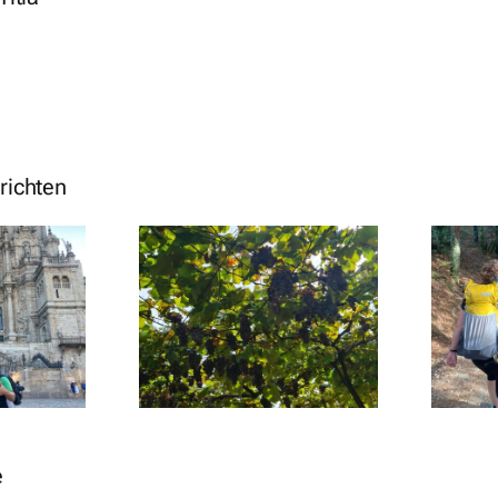
richten
: Padron – O
Dag 10: Tivo – Padron
uoro – 25 km
– 26 km
e