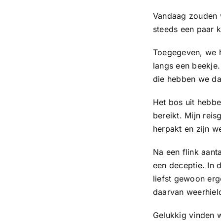
Vandaag zouden we
steeds een paar k
Toegegeven, we h
langs een beekje
die hebben we dan
Het bos uit hebb
bereikt. Mijn reis
herpakt en zijn w
Na een flink aan
een deceptie. In 
liefst gewoon er
daarvan weerhield
Gelukkig vinden w