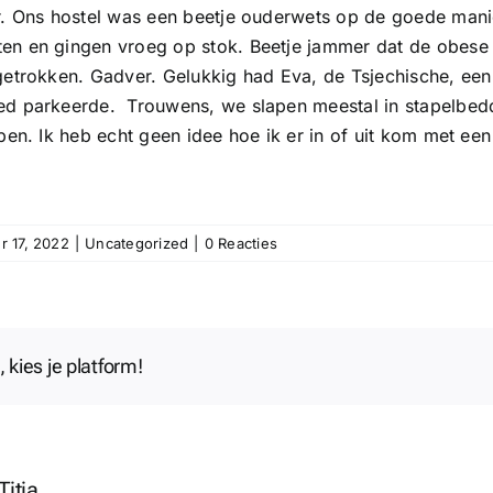
r. Ons hostel was een beetje ouderwets op de goede mani
en en gingen vroeg op stok. Beetje jammer dat de obese 
getrokken. Gadver. Gelukkig had Eva, de Tsjechische, een 
d parkeerde. Trouwens, we slapen meestal in stapelbedden
apen. Ik heb echt geen idee hoe ik er in of uit kom met ee
r 17, 2022
|
Uncategorized
|
0 Reacties
, kies je platform!
Titia