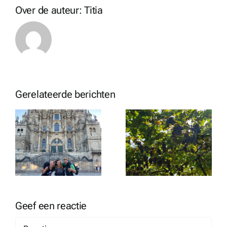
Over de auteur:
Titia
Gerelateerde berichten
Dag 11: Padron –
Dag 10: Tivo –
O Milladuoro –
Padron – 26 km
8
25 km
Geef een reactie
Reactie